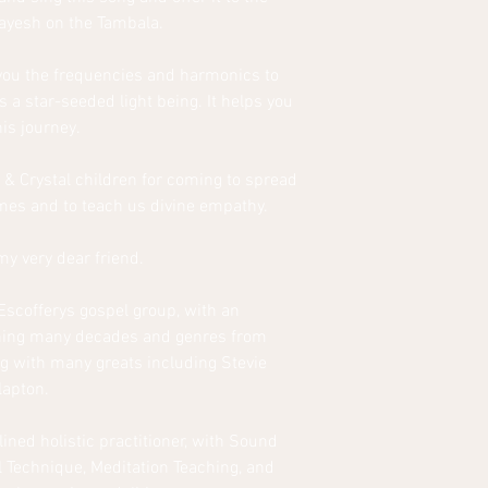
ayesh on the Tambala.
o you the frequencies and harmonics to
 a star-seeded light being. It helps you
his journey.
o & Crystal children for coming to spread
imes and to teach us divine empathy.
 very dear friend.
scofferys gospel group, with an
nning many decades and genres from
g with many greats including Stevie
lapton.
lined holistic practitioner, with Sound
 Technique, Meditation Teaching, and