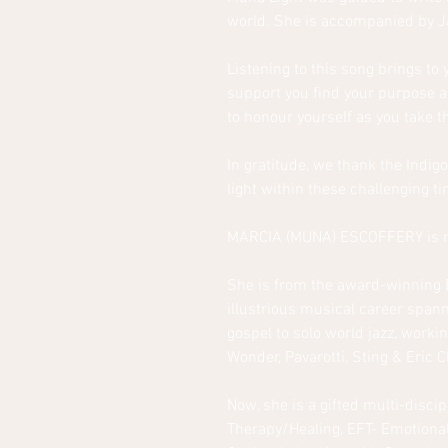
world. She is accompanied by J
Listening to this song brings t
support you find your purpose as
to honour yourself as you take t
In gratitude, we thank the Indig
light within these challenging t
MARCIA (MUNA) ESCOFFERY is my
She is
from the award-winning E
illustrious musical career spa
gospel to solo world jazz,
workin
Wonder, Pavarotti, Sting & Eric C
Now, she is a gifted multi-discip
Therapy/Healing, EFT- Emotional