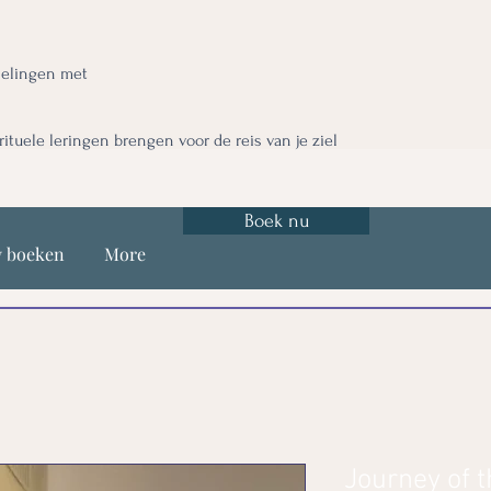
nelingen met
irituele leringen brengen voor de reis van je ziel
Boek nu
y boeken
More
Journey of t