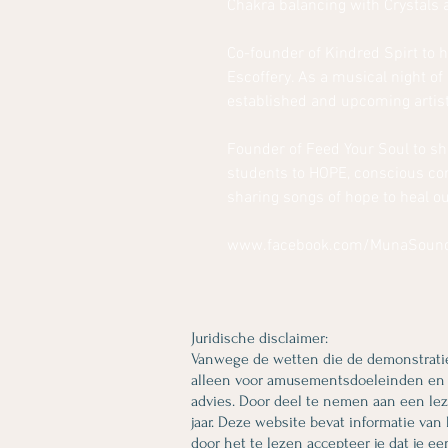
Chakra balancing with Crystals 
Co-founder of Kindred Spirt to 
Escoffery. As a musical night 
established and upcoming artist
Founder of Feed Your Soul to s
students to HOPE, conscious con
sharing songs of hope to heal ou
www.facebook.com/MunaSoun
Juridische disclaimer:
Vanwege de wetten die de demonstratie
alleen voor amusementsdoeleinden en zij
advies. Door deel te nemen aan een lezi
jaar. Deze website bevat informatie va
door het te lezen accepteer je dat je e