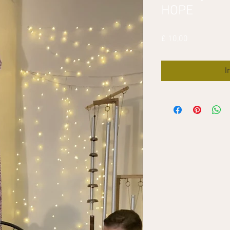
HOPE
Prijs
£ 10,00
I