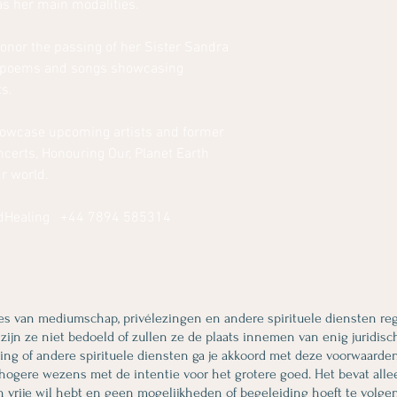
as her main modalities.
honor the passing of her Sister Sandra
of poems and songs showcasing
s.
howcase upcoming artists and former
certs, Honouring Our, Planet Earth
r world.
dHealing
+44 7894 585314
s van mediumschap, privélezingen en andere spirituele diensten rege
n ze niet bedoeld of zullen ze de plaats innemen van enig juridisch,
ng of andere spirituele diensten ga je akkoord met deze voorwaarden
n hogere wezens met de intentie voor het grotere goed. Het bevat al
en vrije wil hebt en geen mogelijkheden of begeleiding hoeft te volge