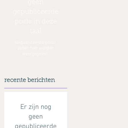
geen
gepubliceerde
posts in deze
taal
Gepubliceerde posts
zullen hier worden
weergegeven.
recente berichten
Er zijn nog
geen
gepubliceerde