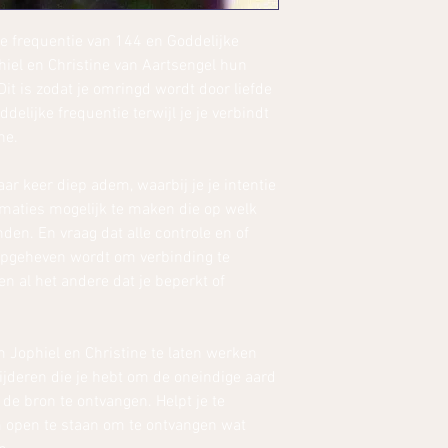
e frequentie van 144 en Goddelijke
phiel en Christine van Aartsengel hun
it is zodat je omringd wordt door liefde
elijke frequentie terwijl je je verbindt
ne.
aar keer diep adem, waarbij je je intentie
rmaties mogelijk te maken die op welk
den. En vraag dat alle controle en of
opgeheven wordt om verbinding te
 al het andere dat je beperkt of
om Jophiel en Christine te laten werken
jderen die je hebt om de oneindige aard
de bron te ontvangen. Helpt je te
 open te staan om te ontvangen wat