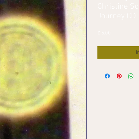
Christine S
Journey CD
Prijs
£ 5,00
I