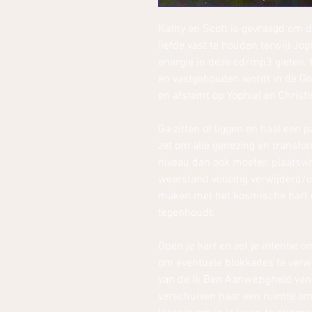
Kathy en Scott is gevraagd om d
liefde vast te houden terwijl Jo
energie in deze cd/mp3 gieten. D
en vastgehouden wordt in de Godd
en afstemt op Yophiel en Christi
Ga zitten of liggen en haal een p
zet om alle genezing en transfo
niveau dan ook moeten plaatsvin
weerstand volledig verwijderd/
maken met het kosmische hart en
tegenhoudt.
Open je hart en zet je intentie 
om eventuele blokkades te verwi
van de Ik Ben Aanwezigheid van 
verschuiven naar een ruimte om