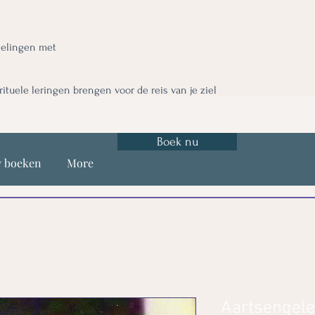
nelingen met
irituele leringen brengen voor de reis van je ziel
Boek nu
y boeken
More
Aartsengele