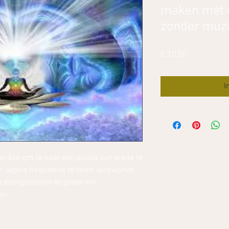
maken met e
zonder muz
Prijs
£ 10,00
I
orden om je naar een plaats van vrede te
n lagere frequentie te laten verdwijnen
e energiesferen te geven om
gen.