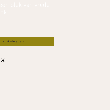
en plek van vrede -
iek
n winkelwagen