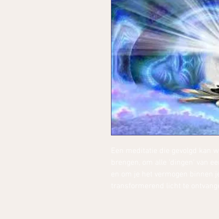
Een meditatie die gevolgd kan w
brengen, om alle 'dingen' van ee
en om je het vermogen binnen j
transformerend licht te ontvan