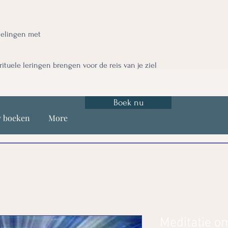
nelingen met
irituele leringen brengen voor de reis van je ziel
Boek nu
y boeken
More
Meditatie o