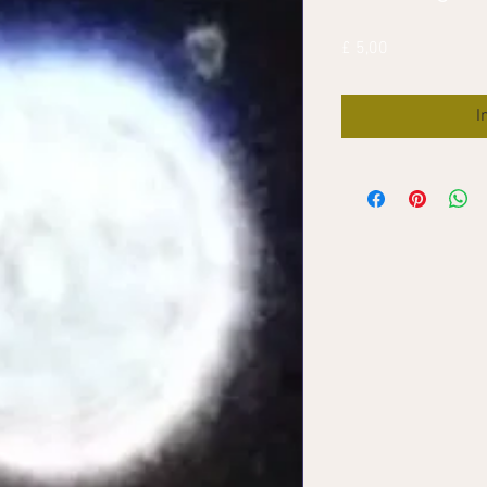
Prijs
£ 5,00
I