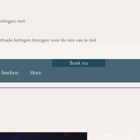
nelingen met
irituele leringen brengen voor de reis van je ziel
Boek nu
y boeken
More
Aartsengele