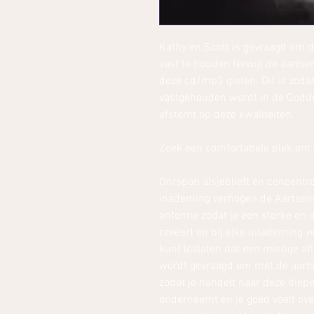
Kathy en Scott is gevraagd om d
vast te houden terwijl de aarts
deze cd/mp3 gieten. Dit is zodat
vastgehouden wordt in de Goddeli
afstemt op deze kwaliteiten.
Zoek een comfortabele plek om te
Ontspan alsjeblieft en concentre
inademing verhogen de Aartsenge
antenne zodat je een sterke en 
creëert en bij elke uitademing ve
kunt loslaten dat een mistige afl
wordt gevraagd om met de aarts
zodat je handelt naar deze diep
onderneemt en je goed voelt over