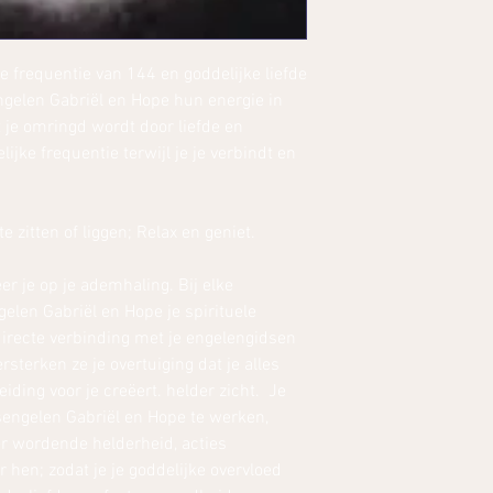
e frequentie van 144 en goddelijke liefde
engelen Gabriël en Hope hun energie in
 je omringd wordt door liefde en
jke frequentie terwijl je je verbindt en
 zitten of liggen; Relax en geniet.
er je op je ademhaling. Bij elke
len Gabriël en Hope je spirituele
directe verbinding met je engelengidsen
rsterken ze je overtuiging dat je alles
eiding voor je creëert. helder zicht. Je
engelen Gabriël en Hope te werken,
er wordende helderheid, acties
 hen; zodat je je goddelijke overvloed